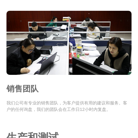
销售团队
我们公司有专业的销售团队，为客户提供有用的建议和服务。客
户的任何询盘，我们的团队会在工作日12小时内复盘。
生产和测试