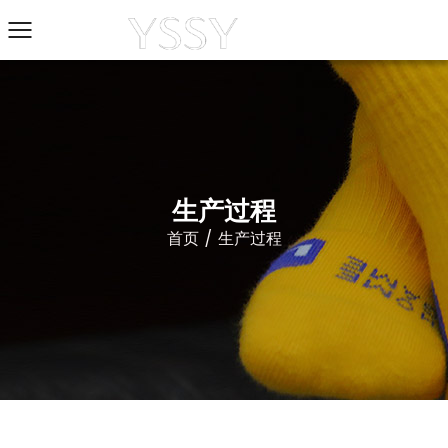
联系我们
生产过程
首页
/
生产过程