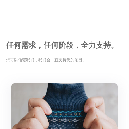
任何需求，任何阶段，全力支持。
您可以信赖我们，我们会一直支持您的项目。